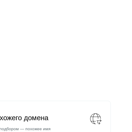
охожего домена
 подбором — похожее имя