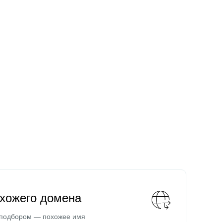
охожего домена
 подбором — похожее имя