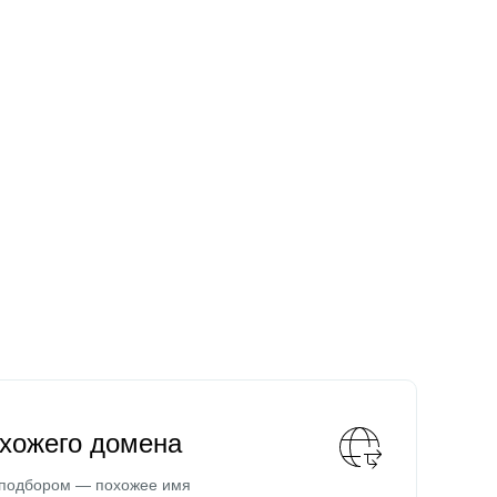
охожего домена
 подбором — похожее имя