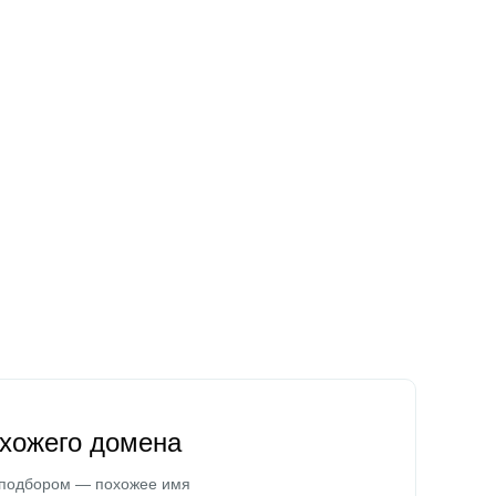
охожего домена
 подбором — похожее имя