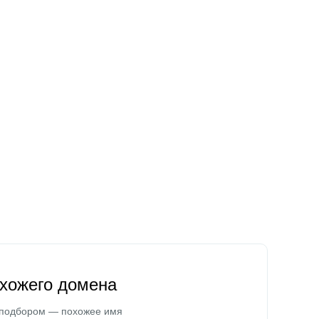
охожего домена
 подбором — похожее имя