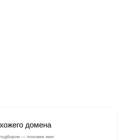
охожего домена
 подбором — похожее имя