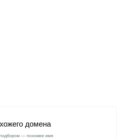
охожего домена
 подбором — похожее имя