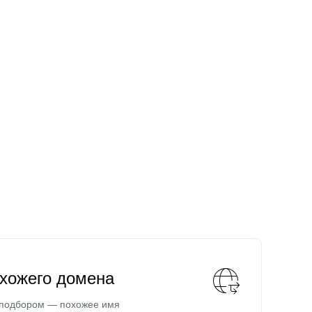
охожего домена
 подбором — похожее имя