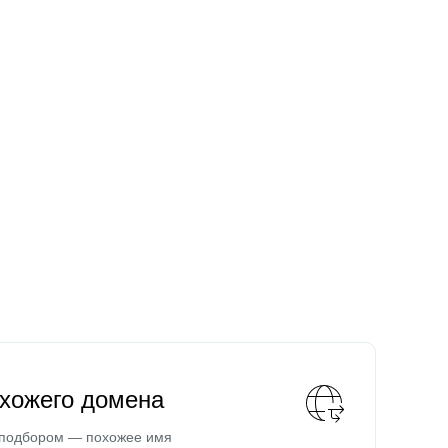
охожего домена
 подбором — похожее имя