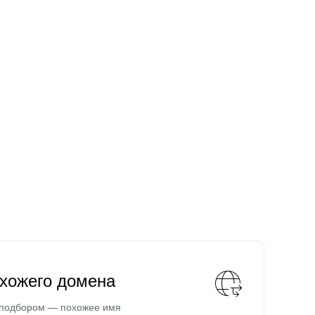
охожего домена
 подбором — похожее имя