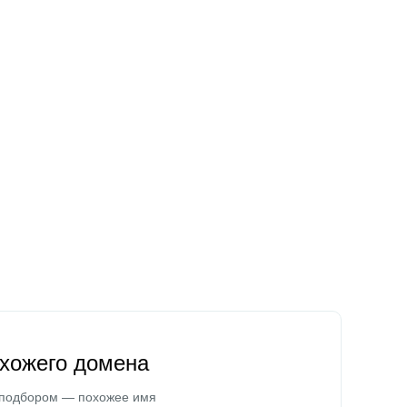
охожего домена
 подбором — похожее имя