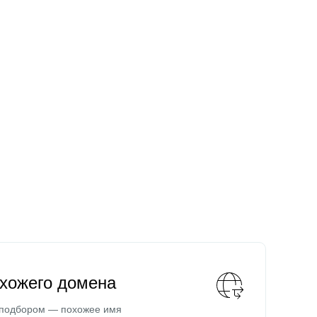
охожего домена
 подбором — похожее имя