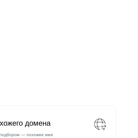
охожего домена
 подбором — похожее имя