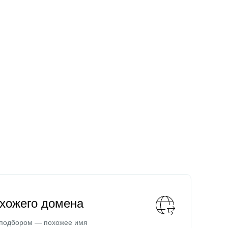
охожего домена
 подбором — похожее имя