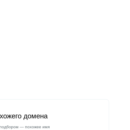
охожего домена
 подбором — похожее имя