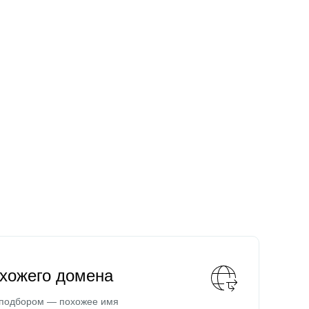
охожего домена
 подбором — похожее имя