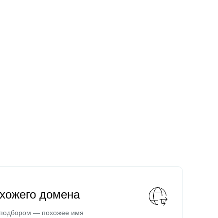
охожего домена
 подбором — похожее имя