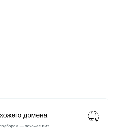
охожего домена
 подбором — похожее имя