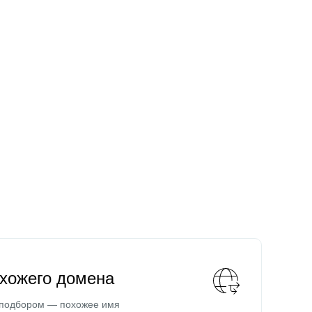
охожего домена
 подбором — похожее имя