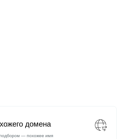
охожего домена
 подбором — похожее имя